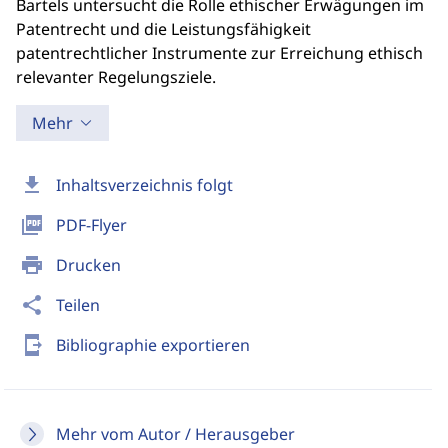
Bartels untersucht die Rolle ethischer Erwägungen im
Patentrecht und die Leistungsfähigkeit
patentrechtlicher Instrumente zur Erreichung ethisch
relevanter Regelungsziele.
Mehr
download
Inhaltsverzeichnis folgt
picture_as_pdf
PDF-Flyer
print
Drucken
share
Teilen
send_to_mobile
Bibliographie exportieren
Mehr vom Autor / Herausgeber