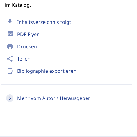
im Katalog.
download
Inhaltsverzeichnis folgt
picture_as_pdf
PDF-Flyer
print
Drucken
share
Teilen
send_to_mobile
Bibliographie exportieren
Mehr vom Autor / Herausgeber