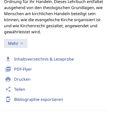
Ordnung für ihr Handeln. Dieses Lehrbuch entfaltet
ausgehend von den theologischen Grundlagen, wie
Menschen am kirchlichen Handeln beteiligt sein
können, wie die evangelische Kirche organisiert ist
und wie Kirchenrecht gestaltet, angewendet und
gewährleistet wird.
Mehr
download
Inhaltsverzeichnis & Leseprobe
picture_as_pdf
PDF-Flyer
print
Drucken
share
Teilen
send_to_mobile
Bibliographie exportieren