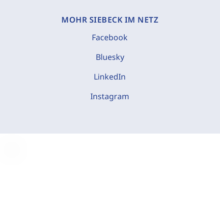
MOHR SIEBECK IM NETZ
Facebook
Bluesky
LinkedIn
Instagram
C
o
o
k