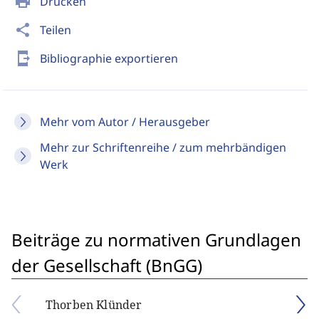
print
Drucken
share
Teilen
send_to_mobile
Bibliographie exportieren
Mehr vom Autor / Herausgeber
Mehr zur Schriftenreihe / zum mehrbändigen
Werk
Beiträge zu normativen Grundlagen
der Gesellschaft (BnGG)
Thorben Klünder