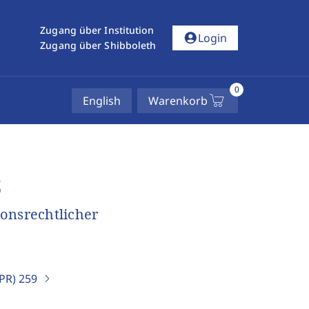
Zugang über Institution
account_circle
Login
Zugang über Shibboleth
0
English
Warenkorb
z
onsrechtlicher
IPR)
259