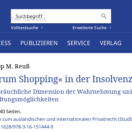
search
Suchbegriff
Volltextsuche
Erweiterte Suche
CESS
PUBLIZIEREN
SERVICE
VERLAG
pp M. Reuß
rum Shopping« in der Insolven
bräuchliche Dimension der Wahrnehmung uni
ltungsmöglichkeiten
40 Seiten.
n zum ausländischen und internationalen Privatrecht (Stud
.1628/978-3-16-151444-9