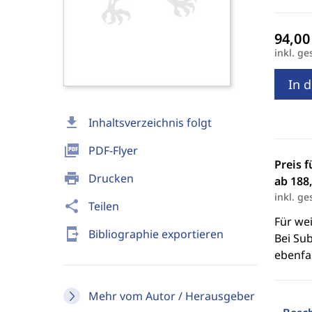
inkl. ge
In 
download
Inhaltsverzeichnis folgt
picture_as_pdf
PDF-Flyer
Preis f
print
Drucken
ab 188,
inkl. ge
share
Teilen
Für we
send_to_mobile
Bibliographie exportieren
Bei Sub
ebenfal
Mehr vom Autor / Herausgeber