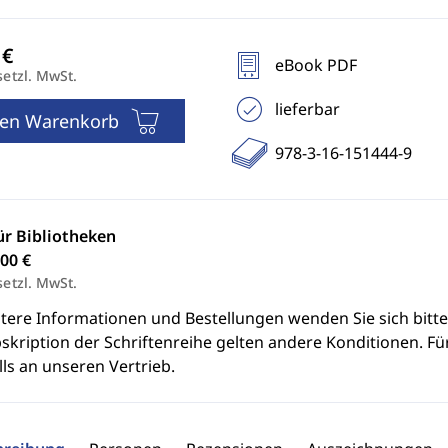
eBook PDF
setzl. MwSt.
lieferbar
den Warenkorb
978-3-16-151444-9
ür Bibliotheken
00 €
setzl. MwSt.
itere Informationen und Bestellungen wenden Sie sich bitt
skription der Schriftenreihe gelten andere Konditionen. Fü
ls an unseren Vertrieb.