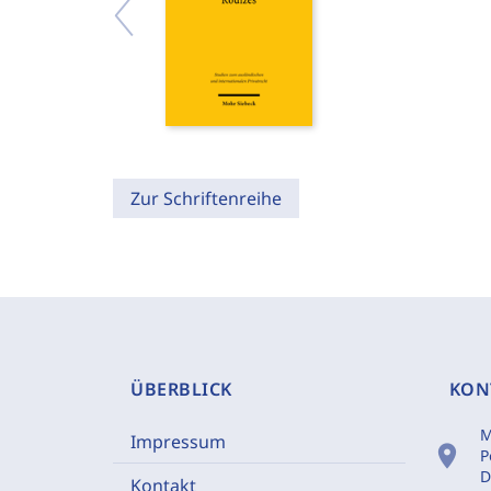
Zur Schriftenreihe
ÜBERBLICK
KON
M
Impressum
location_on
P
D
Kontakt