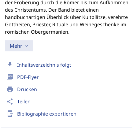
der Eroberung durch die Römer bis zum Aufkommen
des Christentums. Der Band bietet einen
handbuchartigen Überblick über Kultplätze, verehrte
Gottheiten, Priester, Rituale und Weihegeschenke im
römischen Obergermanien.
Mehr
download
Inhaltsverzeichnis folgt
picture_as_pdf
PDF-Flyer
print
Drucken
share
Teilen
send_to_mobile
Bibliographie exportieren