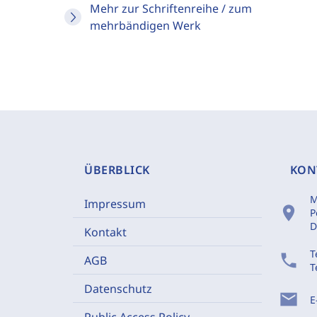
Mehr zur Schriftenreihe / zum
mehrbändigen Werk
ÜBERBLICK
KON
M
Impressum
location_on
P
D
Kontakt
T
phone
AGB
T
Datenschutz
mail
E
Public Access Policy