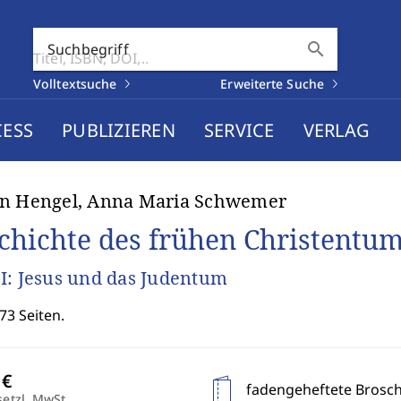
search
Suchbegriff
Volltextsuche
Erweiterte Suche
CESS
PUBLIZIEREN
SERVICE
VERLAG
in Hengel, Anna Maria Schwemer
chichte des frühen Christentu
I: Jesus und das Judentum
73 Seiten.
fadengeheftete Brosc
setzl. MwSt.