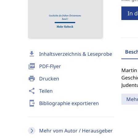
In 
Besc
download
Inhaltsverzeichnis & Leseprobe
picture_as_pdf
PDF-Flyer
Martin
Geschi
print
Drucken
Judentu
share
Teilen
Meh
send_to_mobile
Bibliographie exportieren
Mehr vom Autor / Herausgeber