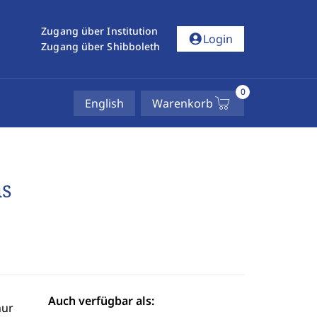
Zugang über Institution
account_circle
Login
Zugang über Shibboleth
0
English
Warenkorb
ms
Auch verfügbar als:
hur