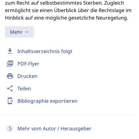
zum Recht auf selbstbestimmtes Sterben. Zugleich
ermöglicht sie einen Überblick über die Rechtslage im
Hinblick auf eine mögliche gesetzliche Neuregelung.
Mehr
download
Inhaltsverzeichnis folgt
picture_as_pdf
PDF-Flyer
print
Drucken
share
Teilen
send_to_mobile
Bibliographie exportieren
Mehr vom Autor / Herausgeber