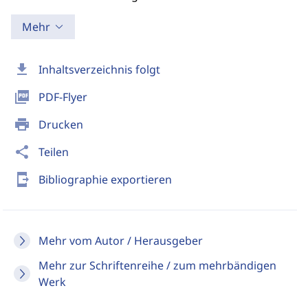
Mehr
download
Inhaltsverzeichnis folgt
picture_as_pdf
PDF-Flyer
print
Drucken
share
Teilen
send_to_mobile
Bibliographie exportieren
Mehr vom Autor / Herausgeber
Mehr zur Schriftenreihe / zum mehrbändigen
Werk