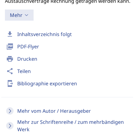
Austauschverträge Rechnung getragen werden kann.
Mehr
download
Inhaltsverzeichnis folgt
picture_as_pdf
PDF-Flyer
print
Drucken
share
Teilen
send_to_mobile
Bibliographie exportieren
Mehr vom Autor / Herausgeber
Mehr zur Schriftenreihe / zum mehrbändigen
Werk