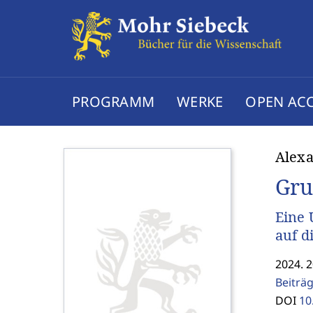
PROGRAMM
WERKE
OPEN AC
Alexa
Gru
Eine 
auf d
2024. 2
Beiträ
DOI
10