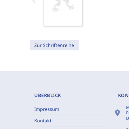
Zur Schriftenreihe
ÜBERBLICK
KON
M
Impressum
location_on
P
D
Kontakt