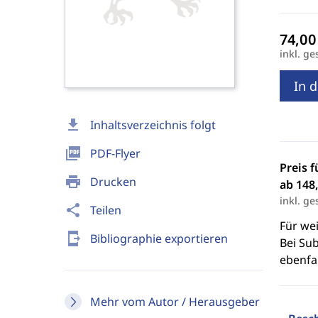
inkl. ge
In 
download
Inhaltsverzeichnis folgt
picture_as_pdf
PDF-Flyer
Preis f
print
Drucken
ab 148,
inkl. ge
share
Teilen
Für we
send_to_mobile
Bibliographie exportieren
Bei Sub
ebenfal
Mehr vom Autor / Herausgeber