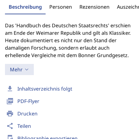
Beschreibung
Personen
Rezensionen
Auszeic
Das 'Handbuch des Deutschen Staatsrechts' erschien
am Ende der Weimarer Republik und gilt als Klassiker.
Heute dokumentiert es nicht nur den Stand der
damaligen Forschung, sondern erlaubt auch
erhellende Vergleiche mit dem Bonner Grundgesetz.
Mehr
download
Inhaltsverzeichnis folgt
picture_as_pdf
PDF-Flyer
print
Drucken
share
Teilen
send_to_mobile
Bibliographie exportieren