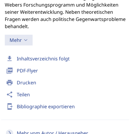
Webers Forschungsprogramm und Möglichkeiten
seiner Weiterentwicklung. Neben theoretischen
Fragen werden auch politische Gegenwartsprobleme
behandelt.
Mehr
download
Inhaltsverzeichnis folgt
picture_as_pdf
PDF-Flyer
print
Drucken
share
Teilen
send_to_mobile
Bibliographie exportieren
Mehr vom Autor / Herausgeber