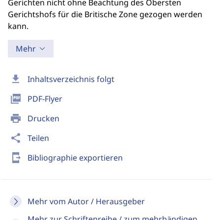
Gerichten nicht ohne Beachtung des Obersten
Gerichtshofs für die Britische Zone gezogen werden
kann.
Mehr
download
Inhaltsverzeichnis folgt
picture_as_pdf
PDF-Flyer
print
Drucken
share
Teilen
send_to_mobile
Bibliographie exportieren
Mehr vom Autor / Herausgeber
Mehr zur Schriftenreihe / zum mehrbändigen