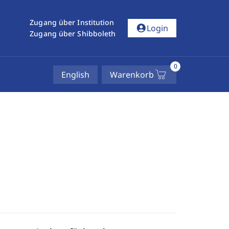
Zugang über Institution
account_circle
Login
Zugang über Shibboleth
0
English
Warenkorb