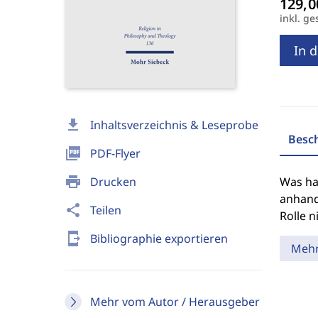
inkl. ge
In 
download
Inhaltsverzeichnis & Leseprobe
Besc
picture_as_pdf
PDF-Flyer
print
Drucken
Was ha
anhand
share
Teilen
Rolle n
send_to_mobile
Bibliographie exportieren
Meh
Mehr vom Autor / Herausgeber