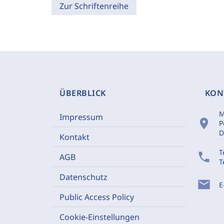
Zur Schriftenreihe
ÜBERBLICK
KON
M
Impressum
location_on
P
D
Kontakt
T
phone
AGB
T
Datenschutz
mail
E
Public Access Policy
Cookie-Einstellungen