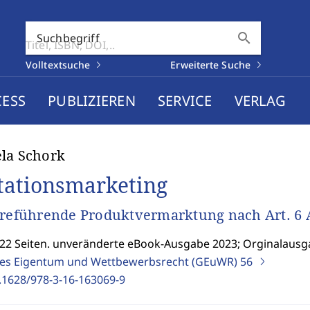
search
Suchbegriff
Volltextsuche
Erweiterte Suche
CESS
PUBLIZIEREN
SERVICE
VERLAG
la Schork
tationsmarketing
rreführende Produktvermarktung nach Art. 6 Ab
422 Seiten. unveränderte eBook-Ausgabe 2023; Orginalausg
ges Eigentum und Wettbewerbsrecht (GEuWR)
56
.1628/978-3-16-163069-9