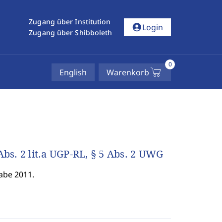
Zugang über Institution
account_circle
Login
Zugang über Shibboleth
0
English
Warenkorb
s. 2 lit.a UGP-RL, § 5 Abs. 2 UWG
abe 2011.