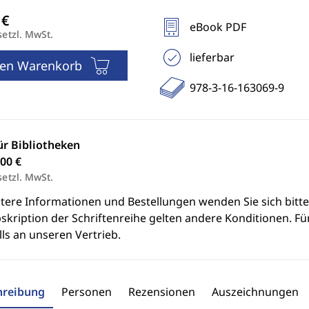
eBook PDF
setzl. MwSt.
lieferbar
den Warenkorb
978-3-16-163069-9
ür Bibliotheken
00 €
setzl. MwSt.
itere Informationen und Bestellungen wenden Sie sich bitt
skription der Schriftenreihe gelten andere Konditionen. Fü
ls an unseren Vertrieb.
hreibung
Personen
Rezensionen
Auszeichnungen