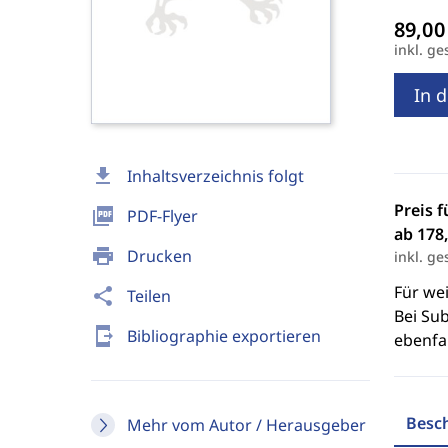
inkl. ge
In 
download
Inhaltsverzeichnis folgt
Preis f
picture_as_pdf
PDF-Flyer
ab 178,
print
Drucken
inkl. ge
Für we
share
Teilen
Bei Sub
send_to_mobile
Bibliographie exportieren
ebenfal
Besc
Mehr vom Autor / Herausgeber