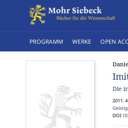
PROGRAMM
WERKE
OPEN AC
Danie
Imi
Die i
2011. 
Geisti
DOI
10