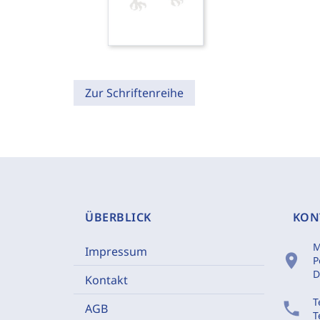
Zur Schriftenreihe
ÜBERBLICK
KON
M
Impressum
location_on
P
D
Kontakt
T
phone
AGB
T