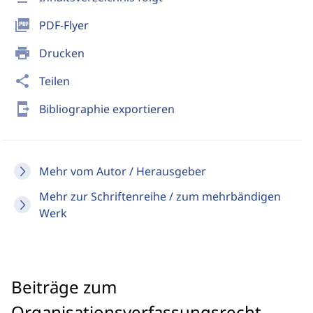
picture_as_pdf
PDF-Flyer
print
Drucken
share
Teilen
send_to_mobile
Bibliographie exportieren
Mehr vom Autor / Herausgeber
Mehr zur Schriftenreihe / zum mehrbändigen
Werk
Beiträge zum
Organisationsverfassungsrecht