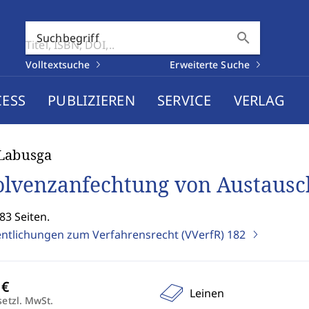
search
Suchbegriff
Volltextsuche
Erweiterte Suche
CESS
PUBLIZIEREN
SERVICE
VERLAG
Labusga
olvenzanfechtung von Austausc
83 Seiten.
entlichungen zum Verfahrensrecht (VVerfR)
182
Leinen
setzl. MwSt.