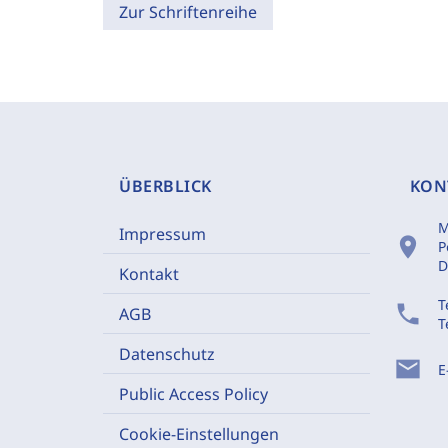
Zur Schriftenreihe
ÜBERBLICK
KON
M
Impressum
location_on
P
D
Kontakt
T
phone
AGB
T
Datenschutz
mail
E
Public Access Policy
Cookie-Einstellungen