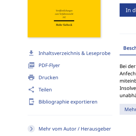
In 
Besc
download
Inhaltsverzeichnis & Leseprobe
picture_as_pdf
PDF-Flyer
Bei de
Anfech
print
Drucken
mitein
Insolv
share
Teilen
unabhä
send_to_mobile
Bibliographie exportieren
Meh
Mehr vom Autor / Herausgeber