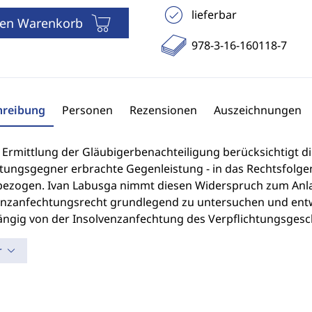
lieferbar
den Warenkorb
978-3-16-160118-7
hreibung
Personen
Rezensionen
Auszeichnungen
r Ermittlung der Gläubigerbenachteiligung berücksichtigt 
tungsgegner erbrachte Gegenleistung - in das Rechtsfolgen
bezogen. Ivan Labusga nimmt diesen Widerspruch zum Anlas
enzanfechtungsrecht grundlegend zu untersuchen und entwi
ngig von der Insolvenzanfechtung des Verpflichtungsgesch
r