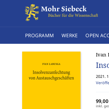
PROGRAMM
WERKE
OPEN AC
Ivan 
Ins
2021. 1
Veröff
inkl. ge