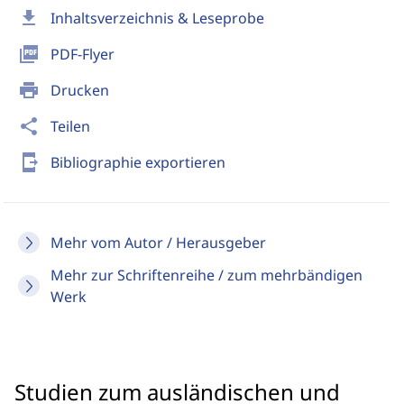
download
Inhaltsverzeichnis & Leseprobe
picture_as_pdf
PDF-Flyer
print
Drucken
share
Teilen
send_to_mobile
Bibliographie exportieren
Mehr vom Autor / Herausgeber
Mehr zur Schriftenreihe / zum mehrbändigen
Werk
Studien zum ausländischen und