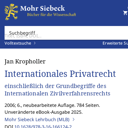
shopping_cart
Suchbegriff
Volltextsuche
Erweiterte S
Jan Kropholler
Internationales Privatrecht
einschließlich der Grundbegriffe des
Internationalen Zivilverfahrensrechts
2006; 6., neubearbeitete Auflage. 784 Seiten.
Unveränderte eBook-Ausgabe 2025.
Mohr Siebeck Lehrbuch (MLB)
DOI
10.1628/978-3-16-166124-2