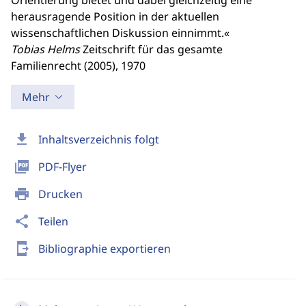
Orientierung bietet und dabei gleichzeitig eine
herausragende Position in der aktuellen
wissenschaftlichen Diskussion einnimmt.«
Tobias Helms
Zeitschrift für das gesamte
Familienrecht (2005), 1970
Mehr
download
Inhaltsverzeichnis folgt
picture_as_pdf
PDF-Flyer
print
Drucken
share
Teilen
send_to_mobile
Bibliographie exportieren