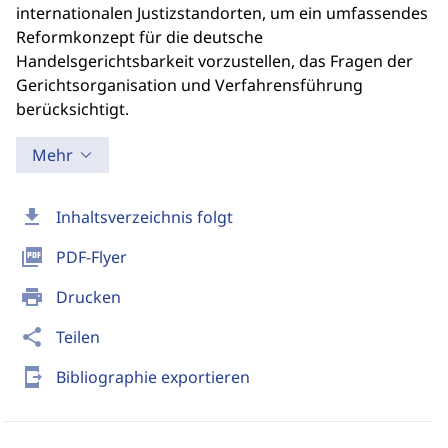
internationalen Justizstandorten, um ein umfassendes
Reformkonzept für die deutsche
Handelsgerichtsbarkeit vorzustellen, das Fragen der
Gerichtsorganisation und Verfahrensführung
berücksichtigt.
Mehr
download
Inhaltsverzeichnis folgt
picture_as_pdf
PDF-Flyer
print
Drucken
share
Teilen
send_to_mobile
Bibliographie exportieren