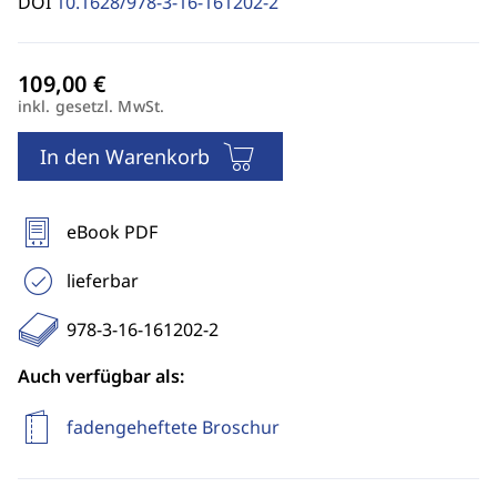
DOI
10.1628/978-3-16-161202-2
inkl. gesetzl. MwSt.
In den Warenkorb
eBook PDF
lieferbar
978-3-16-161202-2
Auch verfügbar als:
fadengeheftete Broschur