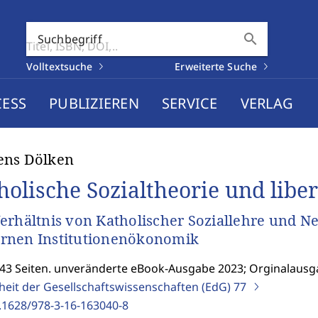
search
Suchbegriff
Volltextsuche
Erweiterte Suche
CESS
PUBLIZIEREN
SERVICE
VERLAG
ens Dölken
holische Sozialtheorie und lib
erhältnis von Katholischer Soziallehre und Ne
rnen Institutionenökonomik
343 Seiten. unveränderte eBook-Ausgabe 2023; Orginalausg
nheit der Gesellschaftswissenschaften (EdG)
77
.1628/978-3-16-163040-8