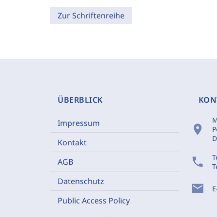
Zur Schriftenreihe
ÜBERBLICK
KON
M
Impressum
location_on
P
D
Kontakt
T
phone
AGB
T
Datenschutz
mail
E
Public Access Policy