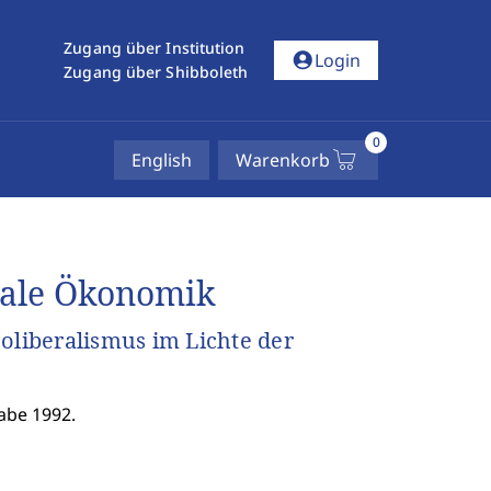
Zugang über Institution
account_circle
Login
Zugang über Shibboleth
0
English
Warenkorb
erale Ökonomik
oliberalismus im Lichte der
abe 1992.