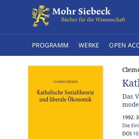
PROGRAMM
WERKE
OPEN AC
Clem
Kat
Das V
mode
1992. 
Die Ei
DOI
10