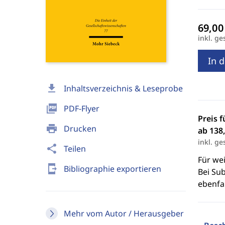
inkl. ge
In 
download
Inhaltsverzeichnis & Leseprobe
picture_as_pdf
PDF-Flyer
Preis f
print
Drucken
ab 138,
inkl. ge
share
Teilen
Für we
send_to_mobile
Bibliographie exportieren
Bei Sub
ebenfal
Mehr vom Autor / Herausgeber