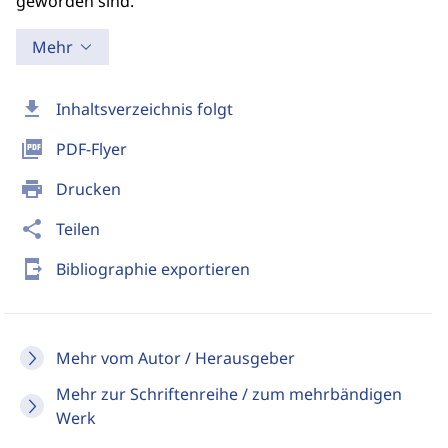
geworden sind.
Mehr
download
Inhaltsverzeichnis folgt
picture_as_pdf
PDF-Flyer
print
Drucken
share
Teilen
send_to_mobile
Bibliographie exportieren
Mehr vom Autor / Herausgeber
Mehr zur Schriftenreihe / zum mehrbändigen
Werk