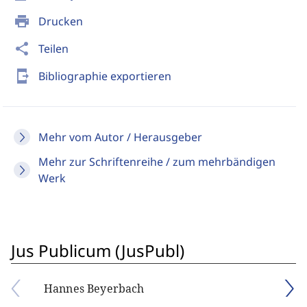
print
Drucken
share
Teilen
send_to_mobile
Bibliographie exportieren
Mehr vom Autor / Herausgeber
Mehr zur Schriftenreihe / zum mehrbändigen
Werk
Jus Publicum (JusPubl)
Hannes Beyerbach