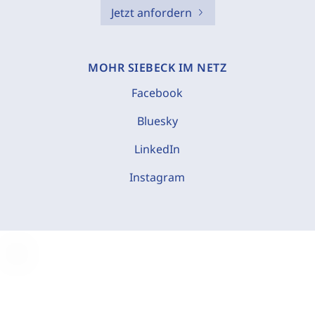
Jetzt anfordern
MOHR SIEBECK IM NETZ
Facebook
Bluesky
LinkedIn
Instagram
C
o
o