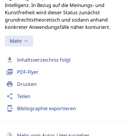
Intelligenz. In Bezug auf die Meinungs- und
Kunstfreiheit wird dieser Status zunächst
grundrechtstheoretisch und sodann anhand
konkreter Anwendungsfälle näher konturiert.
Mehr
download
Inhaltsverzeichnis folgt
picture_as_pdf
PDF-Flyer
print
Drucken
share
Teilen
send_to_mobile
Bibliographie exportieren
Mehr vom Autor / Herausgeber