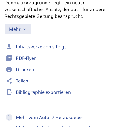
Dogmatik« zugrunde liegt - ein neuer
wissenschaftlicher Ansatz, der auch für andere
Rechtsgebiete Geltung beansprucht.
Mehr
download
Inhaltsverzeichnis folgt
picture_as_pdf
PDF-Flyer
print
Drucken
share
Teilen
send_to_mobile
Bibliographie exportieren
Mehr vom Autor / Herausgeber