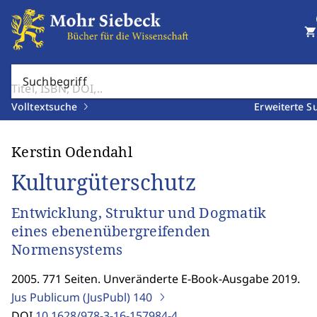
shopping_cart
Suchbegriff
Volltextsuche
Erweiterte S
Kerstin Odendahl
Kulturgüterschutz
Entwicklung, Struktur und Dogmatik
eines ebenenübergreifenden
Normensystems
2005. 771 Seiten. Unveränderte E-Book-Ausgabe 2019.
Jus Publicum (JusPubl)
140
DOI
10.1628/978-3-16-157984-4