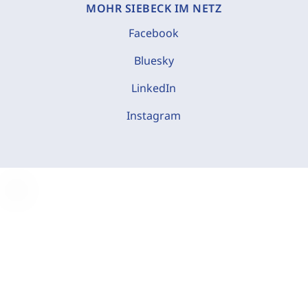
MOHR SIEBECK IM NETZ
Facebook
Bluesky
LinkedIn
Instagram
C
o
o
k
i