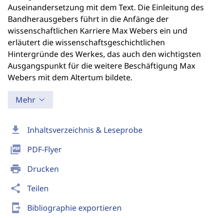
Auseinandersetzung mit dem Text. Die Einleitung des
Bandherausgebers führt in die Anfänge der
wissenschaftlichen Karriere Max Webers ein und
erläutert die wissenschaftsgeschichtlichen
Hintergründe des Werkes, das auch den wichtigsten
Ausgangspunkt für die weitere Beschäftigung Max
Webers mit dem Altertum bildete.
Mehr
download
Inhaltsverzeichnis & Leseprobe
picture_as_pdf
PDF-Flyer
print
Drucken
share
Teilen
send_to_mobile
Bibliographie exportieren