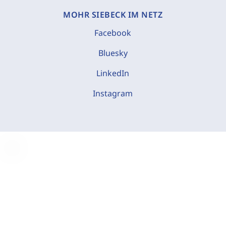
MOHR SIEBECK IM NETZ
Facebook
Bluesky
LinkedIn
Instagram
C
o
o
k
i