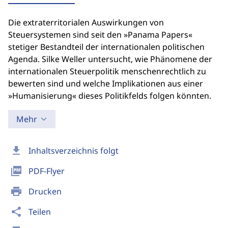
Die extraterritorialen Auswirkungen von
Steuersystemen sind seit den »Panama Papers«
stetiger Bestandteil der internationalen politischen
Agenda. Silke Weller untersucht, wie Phänomene der
internationalen Steuerpolitik menschenrechtlich zu
bewerten sind und welche Implikationen aus einer
»Humanisierung« dieses Politikfelds folgen könnten.
Mehr
download
Inhaltsverzeichnis folgt
picture_as_pdf
PDF-Flyer
print
Drucken
share
Teilen