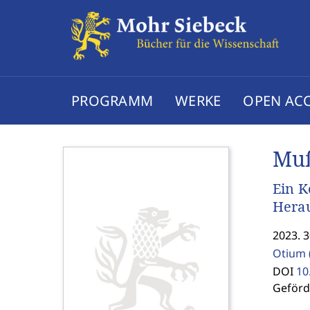
PROGRAMM
WERKE
OPEN AC
Muß
Ein 
Herau
2023. 3
Otium 
DOI
10
Geförd