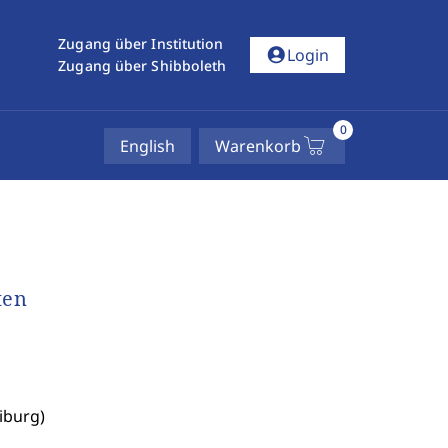
Zugang über Institution
account_circle
Login
Zugang über Shibboleth
0
English
Warenkorb
ten
iburg)