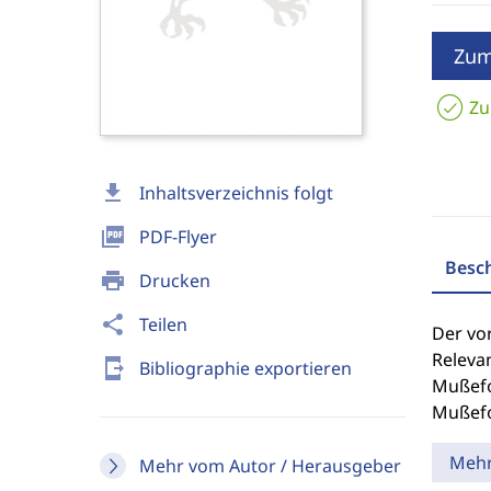
Zum
Zu
download
Inhaltsverzeichnis folgt
picture_as_pdf
PDF-Flyer
Besc
print
Drucken
share
Teilen
Der vo
Releva
send_to_mobile
Bibliographie exportieren
Mußefo
Mußefo
Meh
Mehr vom Autor / Herausgeber