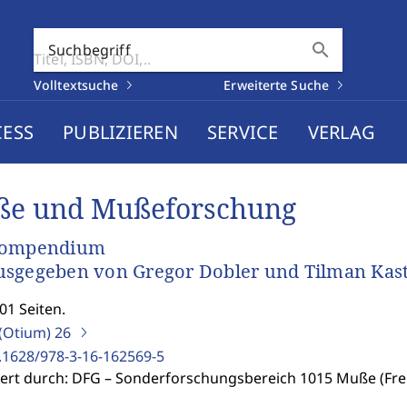
search
Suchbegriff
Volltextsuche
Erweiterte Suche
CESS
PUBLIZIEREN
SERVICE
VERLAG
e und Mußeforschung
Kompendium
sgegeben von Gregor Dobler und Tilman Kas
01 Seiten.
(Otium)
26
.1628/978-3-16-162569-5
ert durch: DFG – Sonderforschungsbereich 1015 Muße (Fre