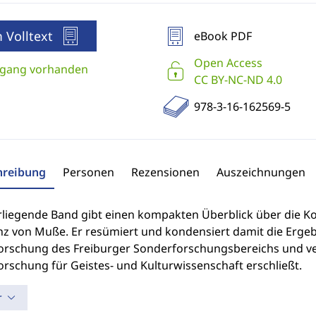
 Volltext
eBook PDF
Open Access
gang vorhanden
CC BY-NC-ND 4.0
978-3-16-162569-5
hreibung
Personen
Rezensionen
Auszeichnungen
rliegende Band gibt einen kompakten Überblick über die Ko
nz von Muße. Er resümiert und kondensiert damit die Ergebn
rschung des Freiburger Sonderforschungsbereichs und ver
rschung für Geistes- und Kulturwissenschaft erschließt.
r