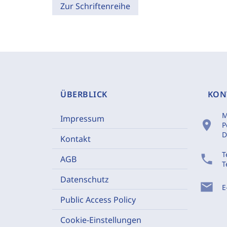
Zur Schriftenreihe
ÜBERBLICK
KON
M
Impressum
location_on
P
D
Kontakt
T
phone
AGB
T
Datenschutz
mail
E
Public Access Policy
Cookie-Einstellungen