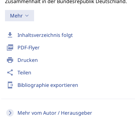
Zusammenhalt in der Bundesrepublik Deutschland.
Mehr
download
Inhaltsverzeichnis folgt
picture_as_pdf
PDF-Flyer
print
Drucken
share
Teilen
send_to_mobile
Bibliographie exportieren
Mehr vom Autor / Herausgeber