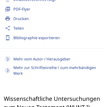
picture_as_pdf
PDF-Flyer
print
Drucken
share
Teilen
send_to_mobile
Bibliographie exportieren
Mehr vom Autor / Herausgeber
Mehr zur Schriftenreihe / zum mehrbändigen
Werk
Wissenschaftliche Untersuchungen