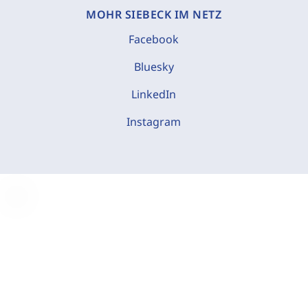
MOHR SIEBECK IM NETZ
Facebook
Bluesky
LinkedIn
Instagram
C
o
o
k
i