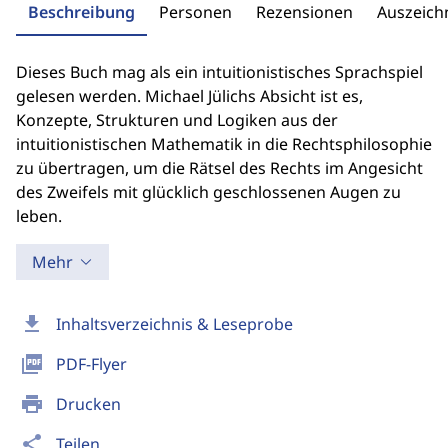
Beschreibung
Personen
Rezensionen
Auszeic
Dieses Buch mag als ein intuitionistisches Sprachspiel
gelesen werden. Michael Jülichs Absicht ist es,
Konzepte, Strukturen und Logiken aus der
intuitionistischen Mathematik in die Rechtsphilosophie
zu übertragen, um die Rätsel des Rechts im Angesicht
des Zweifels mit glücklich geschlossenen Augen zu
leben.
Mehr
download
Inhaltsverzeichnis & Leseprobe
picture_as_pdf
PDF-Flyer
print
Drucken
share
Teilen