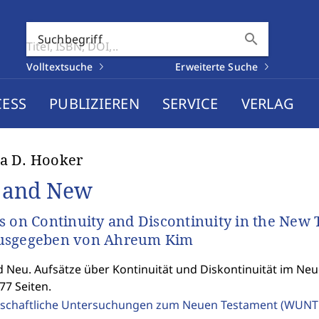
search
Suchbegriff
Volltextsuche
Erweiterte Suche
CESS
PUBLIZIEREN
SERVICE
VERLAG
a D. Hooker
 and New
s on Continuity and Discontinuity in the New
usgegeben von Ahreum Kim
d Neu. Aufsätze über Kontinuität und Diskontinuität im Ne
77 Seiten.
schaftliche Untersuchungen zum Neuen Testament (WUNT 