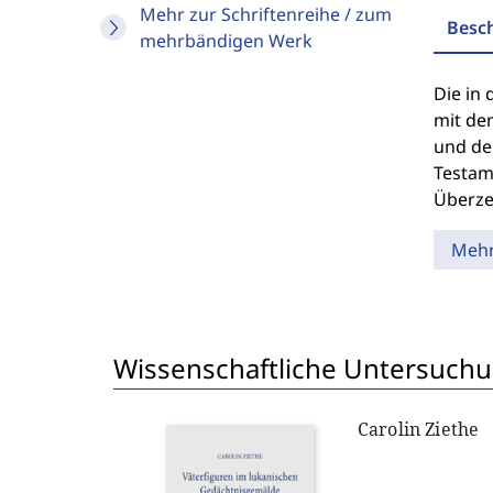
Mehr zur Schriftenreihe / zum
Besc
mehrbändigen Werk
Die in
mit de
und de
Testame
Überze
Meh
Wissenschaftliche Untersuch
Carolin Ziethe