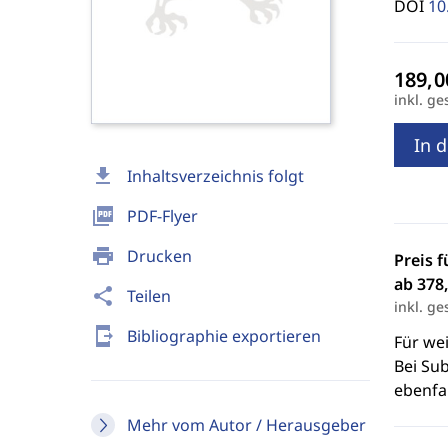
DOI
10
inkl. ge
In 
download
Inhaltsverzeichnis folgt
picture_as_pdf
PDF-Flyer
print
Drucken
Preis f
ab 378,
share
Teilen
inkl. ge
send_to_mobile
Bibliographie exportieren
Für we
Bei Sub
ebenfal
Mehr vom Autor / Herausgeber