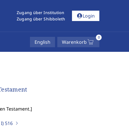
Zugang über Institution
account_circle
Login
Zugang über Shibboleth
0
English
Warenkorb
 Testament
uen Testament.
]
I)
516