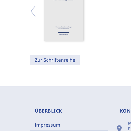
Zur Schriftenreihe
ÜBERBLICK
KON
M
Impressum
location_on
P