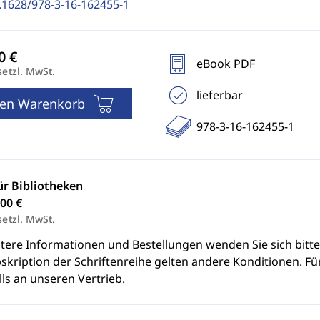
.1628/978-3-16-162455-1
eBook PDF
setzl. MwSt.
lieferbar
den Warenkorb
978-3-16-162455-1
ür Bibliotheken
00 €
setzl. MwSt.
itere Informationen und Bestellungen wenden Sie sich bitt
skription der Schriftenreihe gelten andere Konditionen. Fü
ls an unseren Vertrieb.