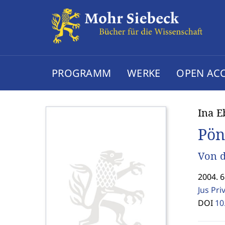
PROGRAMM
WERKE
OPEN AC
Ina E
Pön
Von d
2004. 
Jus Pri
DOI
10