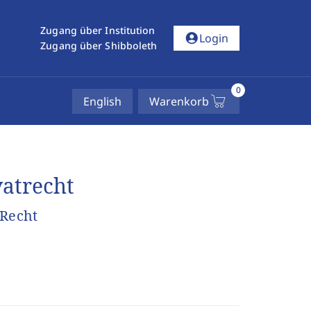
Zugang über Institution
account_circle
Login
Zugang über Shibboleth
0
English
Warenkorb
atrecht
 Recht