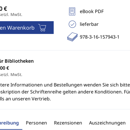
eBook PDF
setzl. MwSt.
lieferbar
den Warenkorb
978-3-16-157943-1
ür Bibliotheken
00 €
setzl. MwSt.
itere Informationen und Bestellungen wenden Sie sich bitt
skription der Schriftenreihe gelten andere Konditionen. Fü
ls an unseren Vertrieb.
hreibung
Personen
Rezensionen
Auszeichnungen