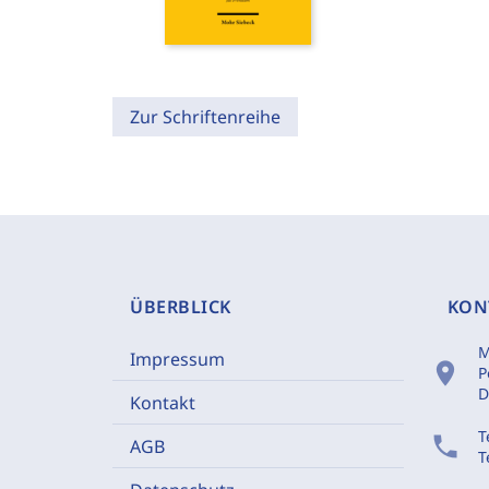
Zur Schriftenreihe
ÜBERBLICK
KON
M
Impressum
location_on
P
D
Kontakt
T
phone
AGB
T