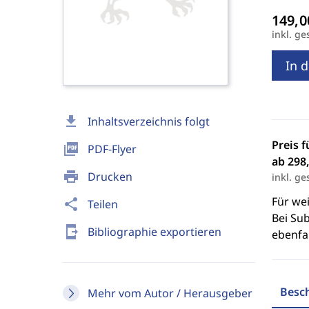
inkl. ge
In 
download
Inhaltsverzeichnis folgt
Preis f
picture_as_pdf
PDF-Flyer
ab 298,
print
Drucken
inkl. ge
Für we
share
Teilen
Bei Sub
send_to_mobile
Bibliographie exportieren
ebenfal
Besc
Mehr vom Autor / Herausgeber