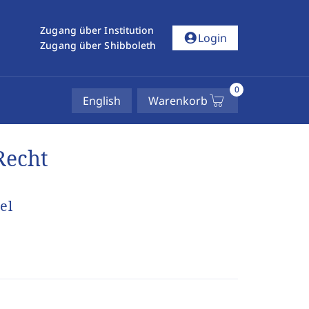
Zugang über Institution
account_circle
Login
Zugang über Shibboleth
0
English
Warenkorb
Recht
el