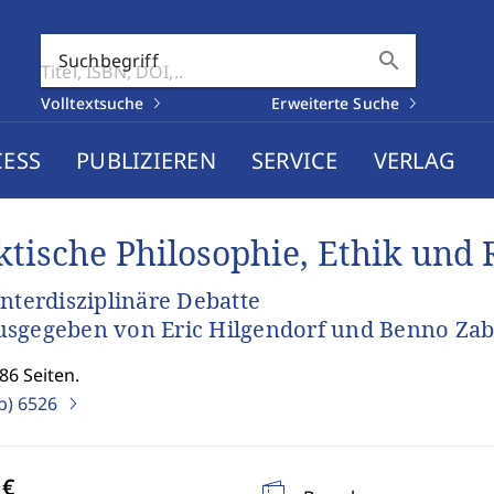
search
Suchbegriff
Volltextsuche
Erweiterte Suche
CESS
PUBLIZIEREN
SERVICE
VERLAG
ktische Philosophie, Ethik und 
interdisziplinäre Debatte
sgegeben von Eric Hilgendorf und Benno Zab
86 Seiten.
b)
6526