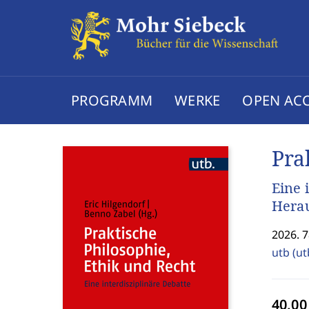
PROGRAMM
WERKE
OPEN AC
Pra
Eine 
Herau
2026. 7
utb (ut