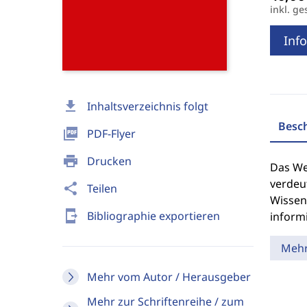
inkl. ge
Info
download
Inhaltsverzeichnis folgt
Besc
picture_as_pdf
PDF-Flyer
print
Drucken
Das We
verdeu
share
Teilen
Wissen
send_to_mobile
Bibliographie exportieren
inform
Meh
Mehr vom Autor / Herausgeber
Mehr zur Schriftenreihe / zum