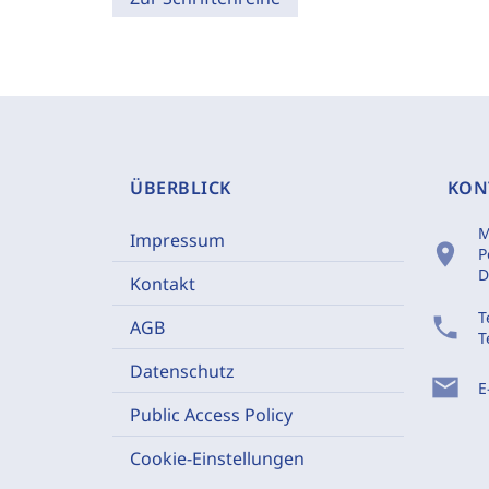
ÜBERBLICK
KON
M
Impressum
location_on
P
D
Kontakt
T
phone
AGB
T
Datenschutz
mail
E
Public Access Policy
Cookie-Einstellungen