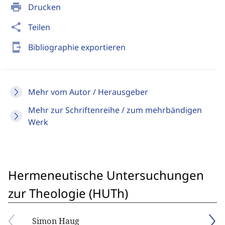
print
Drucken
share
Teilen
send_to_mobile
Bibliographie exportieren
Mehr vom Autor / Herausgeber
Mehr zur Schriftenreihe / zum mehrbändigen
Werk
Hermeneutische Untersuchungen
zur Theologie (HUTh)
Simon Haug