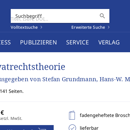
search
Suchbegriff
Volltextsuche
Erweiterte Suche
CESS
PUBLIZIEREN
SERVICE
VERLAG
vatrechtstheorie
sgegeben von Stefan Grundmann, Hans-W. Mi
141 Seiten.
fadengeheftete Brosc
setzl. MwSt.
lieferbar