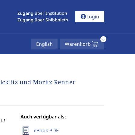
Zugang über Institution
account_circle
Login
Zugang über Shibboleth
0
English
Warenkorb
cklitz und Moritz Renner
Auch verfügbar als:
hur
eBook PDF