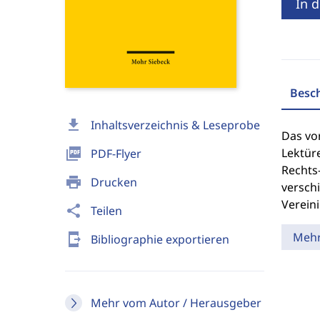
In 
Besc
download
Inhaltsverzeichnis & Leseprobe
Das vor
picture_as_pdf
Lektüre
PDF-Flyer
Rechts
print
Drucken
versch
Vereini
share
Teilen
Meh
send_to_mobile
Bibliographie exportieren
Mehr vom Autor / Herausgeber