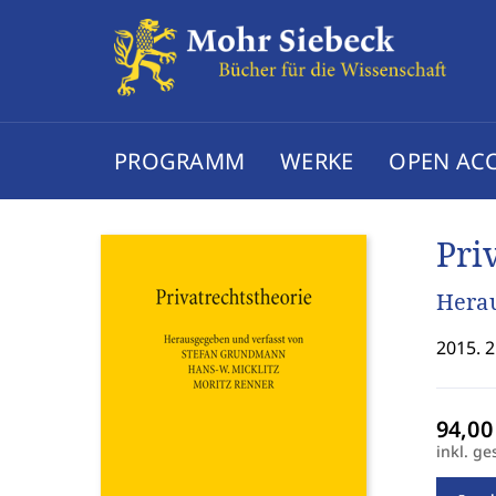
PROGRAMM
WERKE
OPEN AC
Pri
Herau
2015. 2
inkl. ge