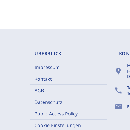
ÜBERBLICK
KON
M
Impressum
location_on
P
D
Kontakt
T
phone
AGB
T
Datenschutz
mail
E
Public Access Policy
Cookie-Einstellungen