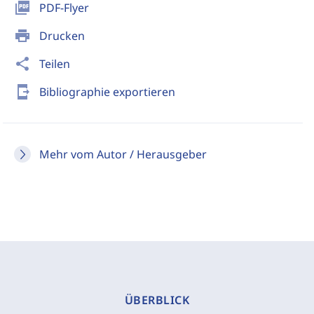
picture_as_pdf
PDF-Flyer
print
Drucken
share
Teilen
send_to_mobile
Bibliographie exportieren
Mehr vom Autor / Herausgeber
ÜBERBLICK