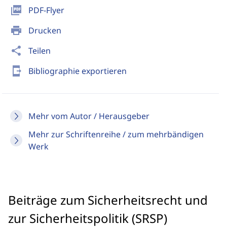
picture_as_pdf
PDF-Flyer
print
Drucken
share
Teilen
send_to_mobile
Bibliographie exportieren
Mehr vom Autor / Herausgeber
Mehr zur Schriftenreihe / zum mehrbändigen
Werk
Beiträge zum Sicherheitsrecht und
zur Sicherheitspolitik (SRSP)