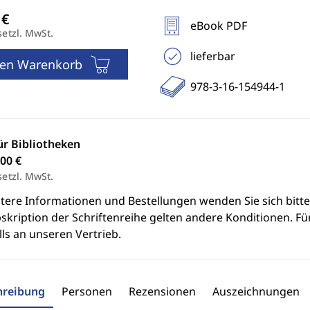
eBook PDF
setzl. MwSt.
lieferbar
den Warenkorb
978-3-16-154944-1
ür Bibliotheken
00 €
setzl. MwSt.
itere Informationen und Bestellungen wenden Sie sich bitt
skription der Schriftenreihe gelten andere Konditionen. Fü
ls an unseren Vertrieb.
hreibung
Personen
Rezensionen
Auszeichnungen