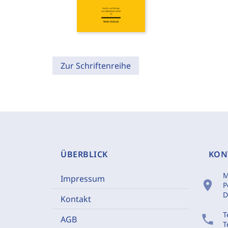
Zur Schriftenreihe
ÜBERBLICK
KON
M
Impressum
location_on
P
D
Kontakt
T
phone
AGB
T