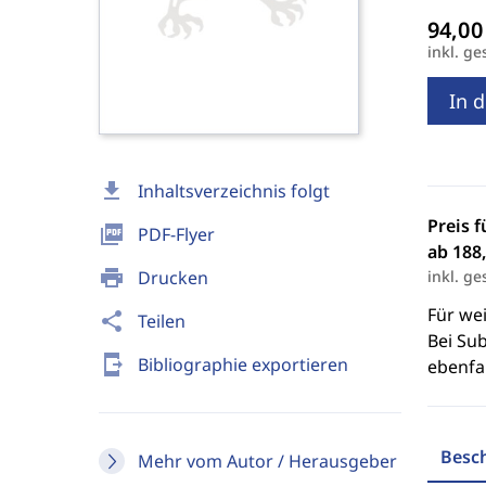
inkl. ge
In 
download
Inhaltsverzeichnis folgt
Preis f
picture_as_pdf
PDF-Flyer
ab 188,
print
Drucken
inkl. ge
Für we
share
Teilen
Bei Sub
send_to_mobile
Bibliographie exportieren
ebenfal
Besc
Mehr vom Autor / Herausgeber