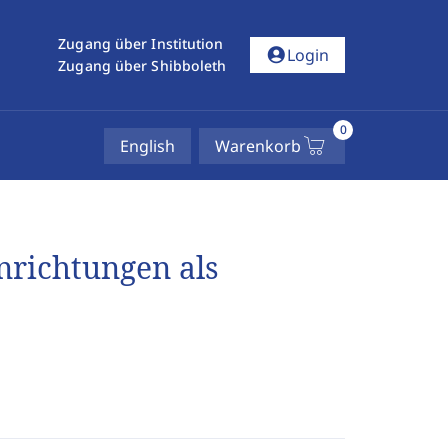
Zugang über Institution
account_circle
Login
Zugang über Shibboleth
0
English
Warenkorb
inrichtungen als