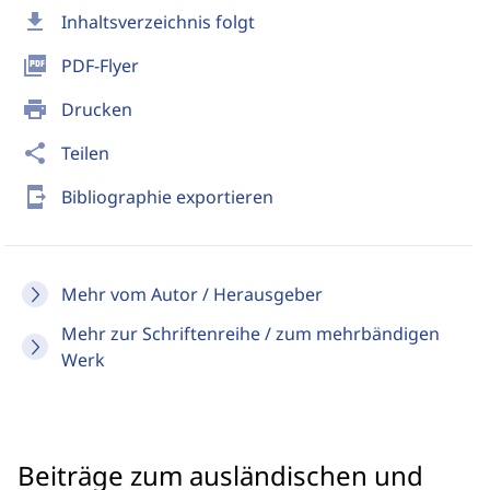
download
Inhaltsverzeichnis folgt
picture_as_pdf
PDF-Flyer
print
Drucken
share
Teilen
send_to_mobile
Bibliographie exportieren
Mehr vom Autor / Herausgeber
Mehr zur Schriftenreihe / zum mehrbändigen
Werk
Beiträge zum ausländischen und