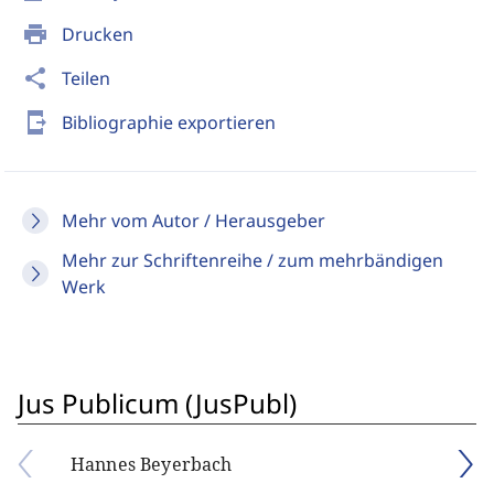
print
Drucken
share
Teilen
send_to_mobile
Bibliographie exportieren
Mehr vom Autor / Herausgeber
Mehr zur Schriftenreihe / zum mehrbändigen
Werk
Jus Publicum (JusPubl)
Hannes Beyerbach