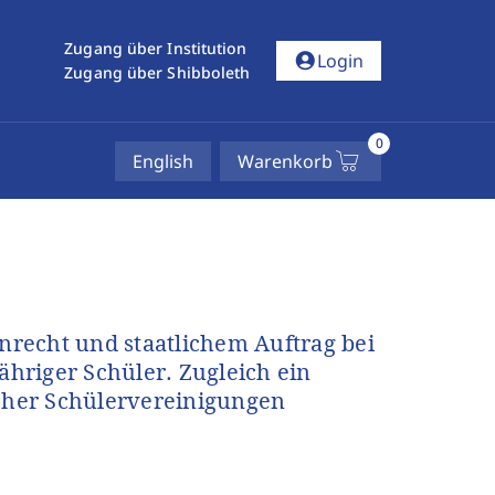
Zugang über Institution
account_circle
Login
Zugang über Shibboleth
0
English
Warenkorb
recht und staatlichem Auftrag bei
ähriger Schüler. Zugleich ein
scher Schülervereinigungen