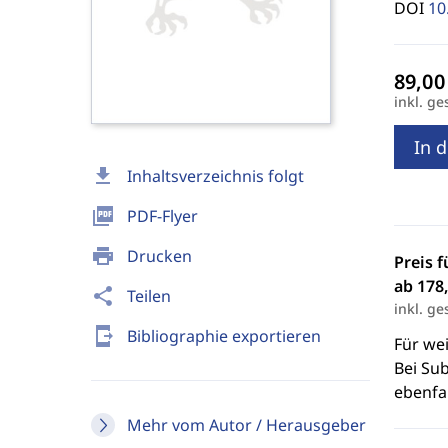
DOI
10
inkl. ge
In 
download
Inhaltsverzeichnis folgt
picture_as_pdf
PDF-Flyer
print
Drucken
Preis f
ab 178,
share
Teilen
inkl. ge
send_to_mobile
Bibliographie exportieren
Für we
Bei Sub
ebenfal
Mehr vom Autor / Herausgeber