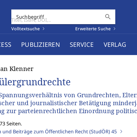
search
Suchbegriff
Volltextsuche
Erweiterte Suche
CESS
PUBLIZIEREN
SERVICE
VERLAG
han Klenner
ülergrundrechte
pannungsverhältnis von Grundrechten, Eltern
ischer und journalistischer Betätigung minderj
ag zur parteienrechtlichen Einordnung politi
73 Seiten.
n und Beiträge zum Öffentlichen Recht (StudÖR)
45