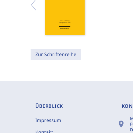
Zur Schriftenreihe
ÜBERBLICK
KON
M
Impressum
location_on
P
D
Kontakt