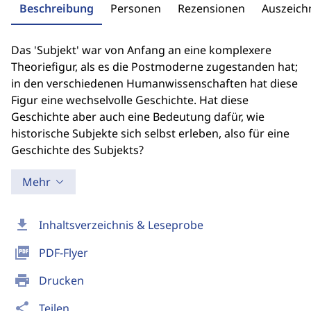
Beschreibung
Personen
Rezensionen
Auszeic
Das 'Subjekt' war von Anfang an eine komplexere
Theoriefigur, als es die Postmoderne zugestanden hat;
in den verschiedenen Humanwissenschaften hat diese
Figur eine wechselvolle Geschichte. Hat diese
Geschichte aber auch eine Bedeutung dafür, wie
historische Subjekte sich selbst erleben, also für eine
Geschichte des Subjekts?
Mehr
download
Inhaltsverzeichnis & Leseprobe
picture_as_pdf
PDF-Flyer
print
Drucken
share
Teilen