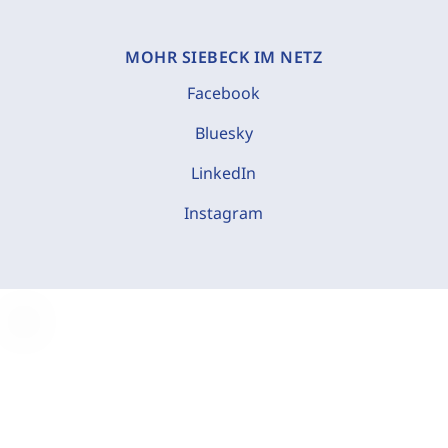
MOHR SIEBECK IM NETZ
Facebook
Bluesky
LinkedIn
Instagram
C
o
o
k