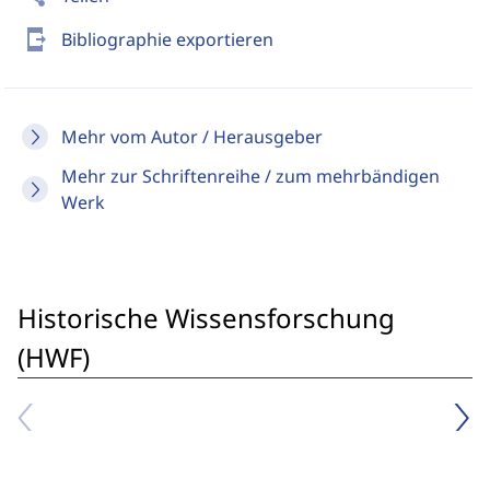
send_to_mobile
Bibliographie exportieren
Mehr vom Autor / Herausgeber
Mehr zur Schriftenreihe / zum mehrbändigen
Werk
Historische Wissensforschung
(HWF)