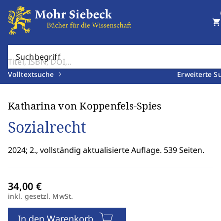
shopping_cart
Suchbegriff
Volltextsuche
Erweiterte S
Katharina von Koppenfels-Spies
Sozialrecht
2024; 2., vollständig aktualisierte Auflage. 539 Seiten.
inkl. gesetzl. MwSt.
In den Warenkorb