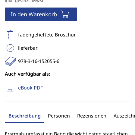
inkl. gesetzl. MwSt.
In den Warenkorb
fadengeheftete Broschur
lieferbar
978-3-16-152055-6
Auch verfügbar als:
eBook PDF
Beschreibung
Personen
Rezensionen
Auszeic
Erstmals umfasst ein Band die wichtigsten staatlichen