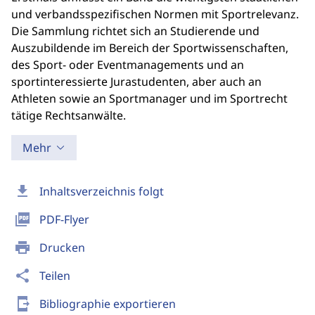
und verbandsspezifischen Normen mit Sportrelevanz.
Die Sammlung richtet sich an Studierende und
Auszubildende im Bereich der Sportwissenschaften,
des Sport- oder Eventmanagements und an
sportinteressierte Jurastudenten, aber auch an
Athleten sowie an Sportmanager und im Sportrecht
tätige Rechtsanwälte.
Mehr
download
Inhaltsverzeichnis folgt
picture_as_pdf
PDF-Flyer
print
Drucken
share
Teilen
send_to_mobile
Bibliographie exportieren