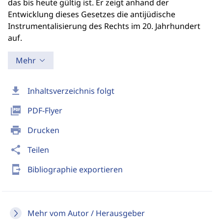
das bis heute gültig ist. Er zeigt anhand der
Entwicklung dieses Gesetzes die antijüdische
Instrumentalisierung des Rechts im 20. Jahrhundert
auf.
Mehr
download
Inhaltsverzeichnis folgt
picture_as_pdf
PDF-Flyer
print
Drucken
share
Teilen
send_to_mobile
Bibliographie exportieren
Mehr vom Autor / Herausgeber