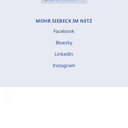
MOHR SIEBECK IM NETZ
Facebook
Bluesky
LinkedIn
Instagram
C
o
o