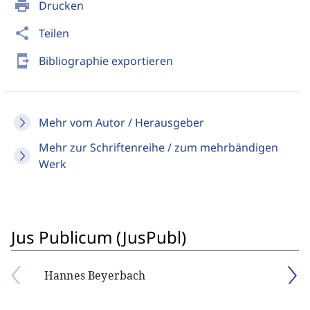
print
Drucken
share
Teilen
send_to_mobile
Bibliographie exportieren
Mehr vom Autor / Herausgeber
Mehr zur Schriftenreihe / zum mehrbändigen
Werk
Jus Publicum (JusPubl)
Hannes Beyerbach